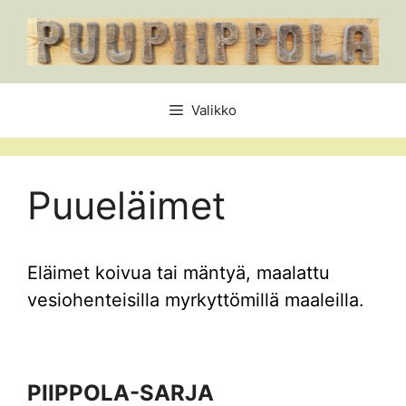
Siirry
sisältöön
Valikko
Puueläimet
Eläimet koivua tai mäntyä, maalattu
vesiohenteisilla myrkyttömillä maaleilla.
PIIPPOLA-SARJA