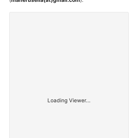
(
maneruseila(at)gmail.com
).
Loading Viewer...