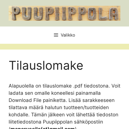
Siirry
sisältöön
Valikko
Tilauslomake
Alapuolella on tilauslomake .pdf tiedostona. Voit
ladata sen omalle koneellesi painamalla
Download File painiketta. Lisää sarakkeeseen
tilattava määrä halutun tuotteen/tuotteiden
kohdalle. Tämän jälkeen voit lähettää tiedoston
liitetiedostona Puupiippolan sähköpostiin