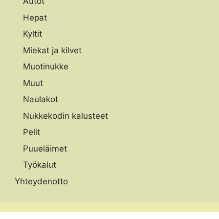
Autot
Hepat
Kyltit
Miekat ja kilvet
Muotinukke
Muut
Naulakot
Nukkekodin kalusteet
Pelit
Puueläimet
Työkalut
Yhteydenotto