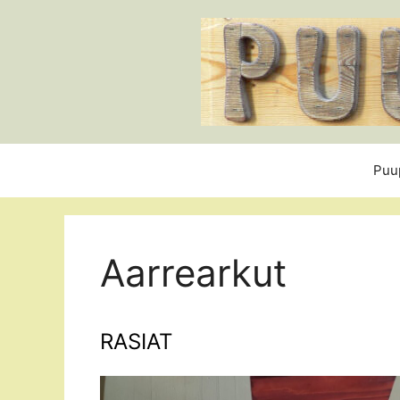
Siirry
sisältöön
Puu
Aarrearkut
RASIAT